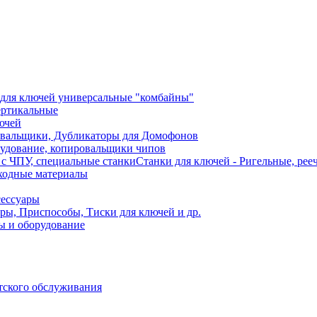
для ключей универсальные "комбайны"
ертикальные
ючей
вальщики, Дубликаторы для Домофонов
удование, копировальщики чипов
Станки для ключей - Ригельные, рее
сходные материалы
сессуары
ры, Приспособы, Тиски для ключей и др.
ы и оборудование
тского обслуживания