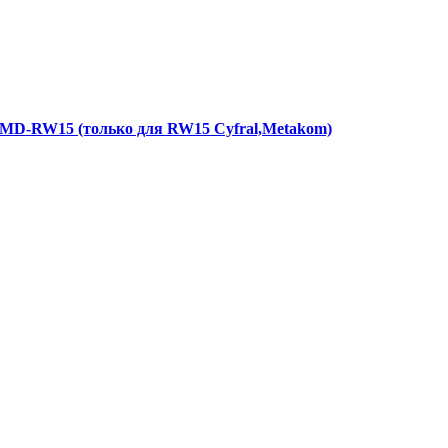
MD-RW15 (только для RW15 Cyfral,Metakom)