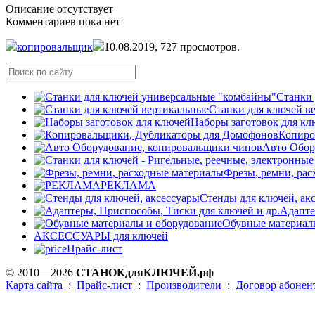
Описание отсутствует
Комментариев пока нет
копировальщик
10.08.2019,
727
просмотров.
Станки 
Станки для ключей в
Наборы заготовок для кл
Копиро
Авто Обор
Фрезы, ремни, ра
РЕКЛАМА
Стенды для ключей, ак
Адапте
Обувные материал
АКСЕССУАРЫ для ключей
Прайс-лист
© 2010—2026
СТАНОКдляКЛЮЧЕЙ.рф
Карта сайта
:
Прайс-лист
:
Производители
:
Договор абонен