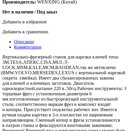
Производитель:
WENXING (Китай)
Нет в наличии / Под заказ
Добавить в избранное
Добавить к сравнению
Описание
Комментарии
Вертикально-фрезерный станок для нарезки ключей типа:
3М,TESA,АПЕКС,CISA,MUL-T-
LOCK,MSM,KALE,MCM,BAODEAN,так же автоключи
(BMW
,VOLVO,MERSEDES,LEXUS с вертикальной нарезкой
секрета
(
змейка). Имеет два сбалансированных зажима
для ключей и ключевых заготовок. Двигатель
односкоростной,питание 220 в.,50гц.Рабочие инструменты: 3
торцевые фрез с установочным диаметром 6
мм изготовленные из быстрорежущей инструментальной
стали, соответственно маркам фрез в комплект входят
и копиры. Присутствует подсветка рабочих зон. Имеется
ручная подача каретки в 3-х плоскостях по шариковым
направляющим. Сменный копир и фреза устанавливаются
в патрон станка и фиксируются винтовыми зажимами.
Внимание! Внешний вид и комплектация станка может быть