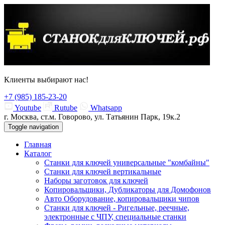
Клиенты выбирают нас!
+7 (985) 185-23-20
Youtube
Rutube
Whatsapp
г. Москва, ст.м. Говорово, ул. Татьянин Парк, 19к.2
Toggle navigation
Главная
Каталог
Станки для ключей универсальные "комбайны"
Станки для ключей вертикальные
Наборы заготовок для ключей
Копировальщики, Дубликаторы для Домофонов
Авто Оборудование, копировальщики чипов
Станки для ключей - Ригельные, реечные,
электронные с ЧПУ, специальные станки