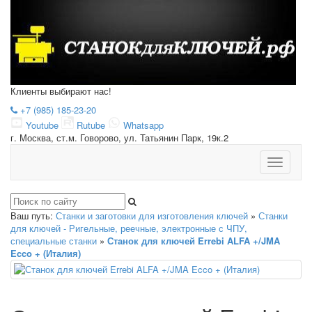
Клиенты выбирают нас!
+7 (985) 185-23-20
Youtube
Rutube
Whatsapp
г. Москва, ст.м. Говорово, ул. Татьянин Парк, 19к.2
Toggle
navigatio
Ваш путь:
Станки и заготовки для изготовления ключей
»
Станки
для ключей - Ригельные, реечные, электронные с ЧПУ,
специальные станки
»
Станок для ключей Errebi ALFA +/JMA
Ecco + (Италия)